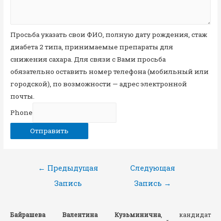
Просьба указать свои ФИО, полную дату рождения, стаж
диабета 2 типа, принимаемые препараты для
снижения сахара. Для связи с Вами просьба
обязательно оставить номер телефона (мобильный или
городской), по возможности — адрес электронной
почты.
Phone
Отправить
Навигация
←
Предыдущая
Следующая
по
Запись
Запись
→
записям
Байрашева Валентина Кузьминична
, кандидат