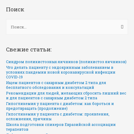
Поиск
Н
а
й
т
и
:
Свежие статьи:
Синдром поликистозных яичников (поликистоз яичников)
Что делать пациенту с эндокринным заболеванием в
условиях пандемии новой коронавирусной инфекции
COVID-19
Ищем пациентов с сахарным диабетом 2 типа для
бесплатного обследования и консультаций
Рекомендации для людей, желающих сбросить лишний вес
и для пациентов с сахарным диабетом 2 типа
Гипогликемия у пациента с диабетом: как бороться и
предотвращать (продолжение)
Гипогликемия у пациента с диабетом: проявления,
осложнения, причины
Школа подготовки спикеров Евразийской ассоциации
терапевтов